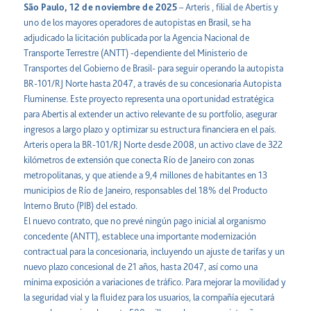
São Paulo, 12 de noviembre de 2025
– Arteris , filial de Abertis y
uno de los mayores operadores de autopistas en Brasil, se ha
adjudicado la licitación publicada por la Agencia Nacional de
Transporte Terrestre (ANTT) -dependiente del Ministerio de
Transportes del Gobierno de Brasil- para seguir operando la autopista
BR-101/RJ Norte hasta 2047, a través de su concesionaria Autopista
Fluminense. Este proyecto representa una oportunidad estratégica
para Abertis al extender un activo relevante de su portfolio, asegurar
ingresos a largo plazo y optimizar su estructura financiera en el país.
Arteris opera la BR-101/RJ Norte desde 2008, un activo clave de 322
kilómetros de extensión que conecta Río de Janeiro con zonas
metropolitanas, y que atiende a 9,4 millones de habitantes en 13
municipios de Río de Janeiro, responsables del 18% del Producto
Interno Bruto (PIB) del estado.
El nuevo contrato, que no prevé ningún pago inicial al organismo
concedente (ANTT), establece una importante modernización
contractual para la concesionaria, incluyendo un ajuste de tarifas y un
nuevo plazo concesional de 21 años, hasta 2047, así como una
mínima exposición a variaciones de tráfico. Para mejorar la movilidad y
la seguridad vial y la fluidez para los usuarios, la compañía ejecutará