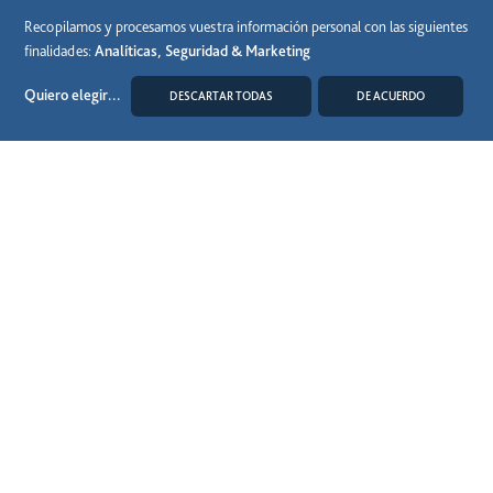
Recopilamos y procesamos vuestra información personal con las siguientes
finalidades:
Analíticas, Seguridad & Marketing
Quiero elegir
...
DESCARTAR TODAS
DE ACUERDO
MODIFICAR COOKIES
15 Junio 2026
El 81% de los usuarios de autopistas de peaje en
España las elige por ser la opción más rápida y
conveniente para sus desplazamientos