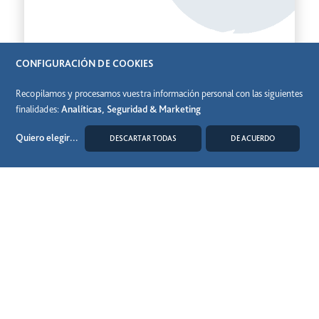
CONFIGURACIÓN DE COOKIES
Recopilamos y procesamos vuestra información personal con las siguientes
finalidades:
Analíticas, Seguridad & Marketing
Informe de auditoría y Cuentas Anuales Consolidadas
2025
Quiero elegir
...
DESCARTAR TODAS
DE ACUERDO
MODIFICAR COOKIES