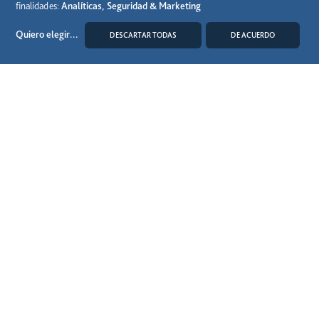
finalidades:
Analíticas, Seguridad & Marketing
(*) Asumiendo retención del:
Quiero elegir
...
DESCARTAR TODAS
DE ACUERDO
MODIFICAR COOKIES
Desde el año 2016:
Desde el año 2015:
Desde el año 2012:
Desde el año 2010:
Desde el año 2007:
Desde el año 2003:
Años 2000 al 2002:
Desde 7/7/89 al 1999:
Años 1987 hasta el 7/7/89: