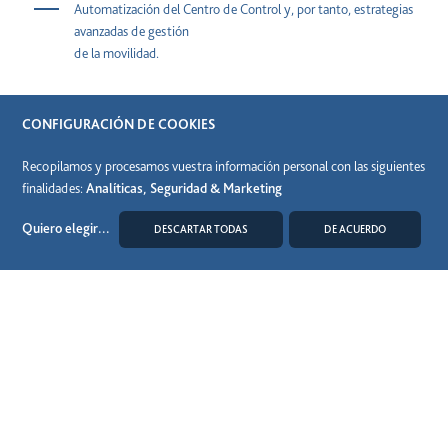
Automatización del Centro de Control y, por tanto, estrategias
avanzadas de gestión
de la movilidad.
Comunicación con los conductores y vehículos de forma
individual.
CONFIGURACIÓN DE COOKIES
Recopilamos y procesamos vuestra información personal con las siguientes
Monitorización en tiempo real del estado de nuestras
finalidades:
Analíticas, Seguridad & Marketing
infraestructuras.
Quiero elegir
...
DESCARTAR TODAS
DE ACUERDO
Monitorización en tiempo real del estado de nuestras
MODIFICAR COOKIES
infraestructuras.
La inteligencia artificial es la clave para gestionar el reto y hacer real la
oportunidad.