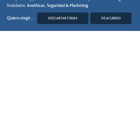
finalidades:
Analíticas, Seguridad & Marketing
Quiero elegir
...
DESCARTAR TODAS
DE ACUERDO
MODIFICAR COOKIES
Síguenos en las RRSS
Aviso legal